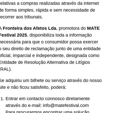
relativas a compras realizadas através da internet
de forma simples, rápida e sem necessidade de
recorrer aos tribunais.
A
Fronteira dos Afetos Lda
, promotora do
MATE
Festival 2025
, disponibiliza toda a informação
necessária para que o consumidor possa exercer
o seu direito de reclamação junto de uma entidade
oficial, imparcial e independente, designada como
Entidade de Resolução Alternativa de Litígios
(RAL).
Se adquiriu um bilhete ou serviço através do nosso
site e não ficou satisfeito, poderá:
Entrar em contacto connosco diretamente
através do e-mail: info@matefestival.com
Para procurarmos encontrar uma solução